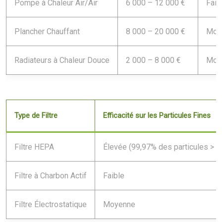
Pompe à Chaleur Air/Air
6 000 – 12 000 €
Faib
Plancher Chauffant
8 000 – 20 000 €
Moy
Radiateurs à Chaleur Douce
2 000 – 8 000 €
Moy
Type de Filtre
Efficacité sur les Particules Fines
Filtre HEPA
Élevée (99,97% des particules > 0
Filtre à Charbon Actif
Faible
Filtre Électrostatique
Moyenne