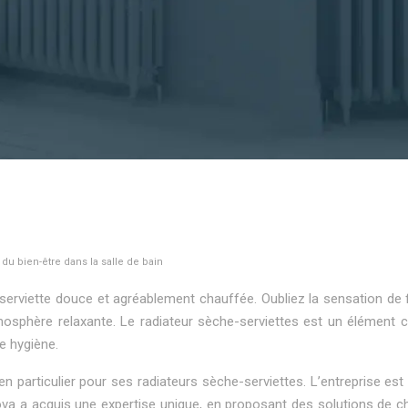
 du bien-être dans la salle de bain
viette douce et agréablement chauffée. Oubliez la sensation de fro
osphère relaxante. Le radiateur sèche-serviettes est un élément c
e hygiène.
articulier pour ses radiateurs sèche-serviettes. L’entreprise est a
ova a acquis une expertise unique, en proposant des solutions de 