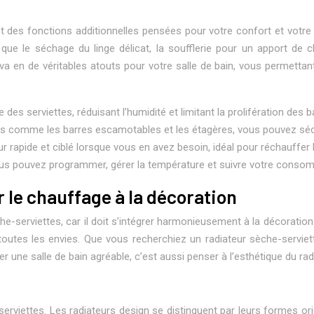
nt des fonctions additionnelles pensées pour votre confort et vot
e le séchage du linge délicat, la soufflerie pour un apport de ch
a en de véritables atouts pour votre salle de bain, vous permettan
des serviettes, réduisant l’humidité et limitant la prolifération des b
s comme les barres escamotables et les étagères, vous pouvez séch
 rapide et ciblé lorsque vous en avez besoin, idéal pour réchauffer 
s pouvez programmer, gérer la température et suivre votre consomm
r le chauffage à la décoration
che-serviettes, car il doit s’intégrer harmonieusement à la décorati
 toutes les envies. Que vous recherchiez un radiateur sèche-servie
 une salle de bain agréable, c’est aussi penser à l’esthétique du rad
viettes. Les radiateurs design se distinguent par leurs formes orig