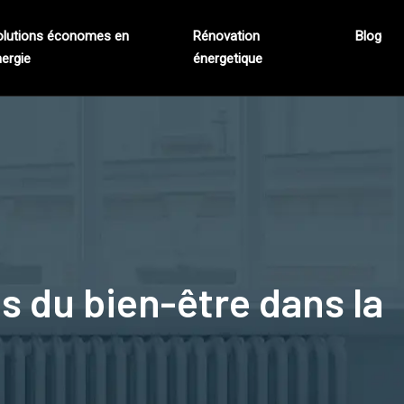
olutions économes en
Rénovation
Blog
ergie
énergetique
s du bien-être dans la