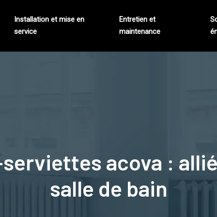
Installation et mise en
Entretien et
S
service
maintenance
én
serviettes acova : allié
salle de bain