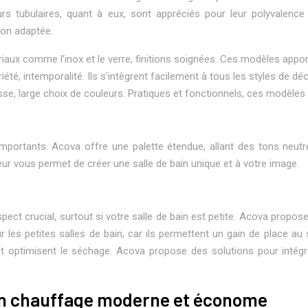
ateurs tubulaires, quant à eux, sont appréciés pour leur polyvalen
ion adaptée.
iaux comme l’inox et le verre, finitions soignées. Ces modèles appor
iété, intemporalité. Ils s’intègrent facilement à tous les styles de d
se, large choix de couleurs. Pratiques et fonctionnels, ces modèles 
mportants. Acova offre une palette étendue, allant des tons neutres
uleur vous permet de créer une salle de bain unique et à votre image.
pect crucial, surtout si votre salle de bain est petite. Acova propo
 les petites salles de bain, car ils permettent un gain de place a
 et optimisent le séchage. Acova propose des solutions pour intégr
 un chauffage moderne et économe