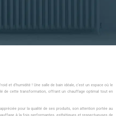
id et d’humidité ! Une salle de bain idéale, c’est un espace où le
lé de cette transformation, offrant un chauffage optimal tout en
ppréciée pour la qualité de ses produits, son attention portée au
chauffage à la fois performantes, esthétiques et respectueuses de