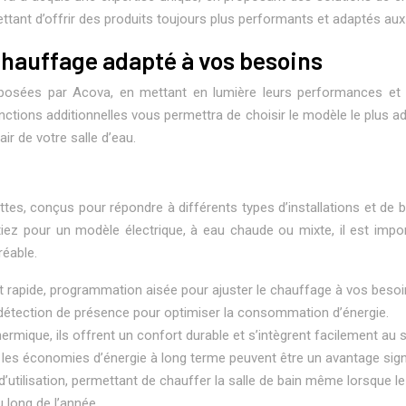
rmettant d’offrir des produits toujours plus performants et adaptés 
chauffage adapté à vos besoins
posées par Acova, en mettant en lumière leurs performances et l
nctions additionnelles vous permettra de choisir le modèle le plus ada
air de votre salle d’eau.
tes, conçus pour répondre à différents types d’installations et de
tiez pour un modèle électrique, à eau chaude ou mixte, il est imp
réable.
et rapide, programmation aisée pour ajuster le chauffage à vos besoins
 détection de présence pour optimiser la consommation d’énergie.
thermique, ils offrent un confort durable et s’intègrent facilement au
t les économies d’énergie à long terme peuvent être un avantage signi
té d’utilisation, permettant de chauffer la salle de bain même lorsque
 long de l’année.