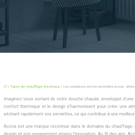
/
Types de chauffage électrique
/ Les radiateurs sèche-serviettes acova : alliés
Imaginez-vous sortant de votre douche chaude, enveloppé d’une ser
confort thermique et le design s’harmonisent pour créer une atm
séchant rapidement vos serviettes, ce qui contribue à une meilleur
Acova est une marque reconnue dans le domaine du chauffage, en p
design et son engagement envers l’innovation. Au fil des ans, Ac