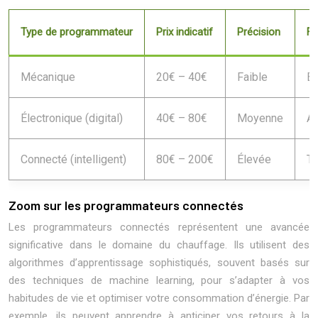
Type de programmateur
Prix indicatif
Précision
Fo
Mécanique
20€ – 40€
Faible
B
Électronique (digital)
40€ – 80€
Moyenne
A
Connecté (intelligent)
80€ – 200€
Élevée
Tr
Zoom sur les programmateurs connectés
Les programmateurs connectés représentent une avancée
significative dans le domaine du chauffage. Ils utilisent des
algorithmes d’apprentissage sophistiqués, souvent basés sur
des techniques de machine learning, pour s’adapter à vos
habitudes de vie et optimiser votre consommation d’énergie. Par
exemple, ils peuvent apprendre à anticiper vos retours à la