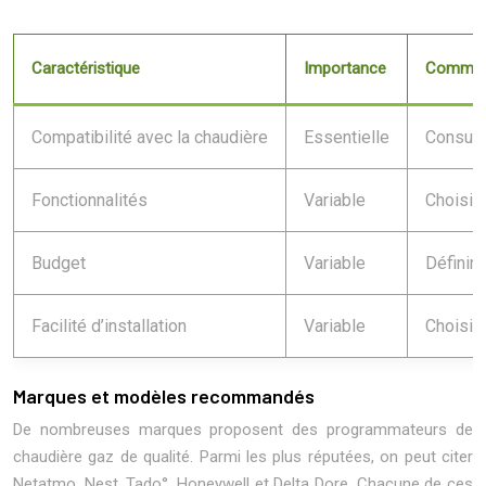
Caractéristique
Importance
Comment
Compatibilité avec la chaudière
Essentielle
Consult
Fonctionnalités
Variable
Choisir
Budget
Variable
Définir 
Facilité d’installation
Variable
Choisir 
Marques et modèles recommandés
De nombreuses marques proposent des programmateurs de
chaudière gaz de qualité. Parmi les plus réputées, on peut citer
Netatmo, Nest, Tado°, Honeywell et Delta Dore. Chacune de ces