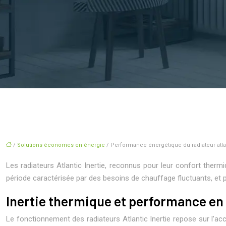
/
Solutions économes en énergie
/ Performance énergétique du radiateur atlan
Les radiateurs Atlantic Inertie, reconnus pour leur confort therm
période caractérisée par des besoins de chauffage fluctuants, et p
Inertie thermique et performance en
Le fonctionnement des radiateurs Atlantic Inertie repose sur l’ac