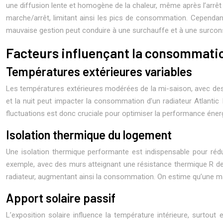
une diffusion lente et homogène de la chaleur, même après l’arrêt
marche/arrêt, limitant ainsi les pics de consommation. Cependant
mauvaise gestion peut conduire à une surchauffe et à une surcons
Facteurs influençant la consommati
Températures extérieures variables
Les températures extérieures modérées de la mi-saison, avec des v
et la nuit peut impacter la consommation d’un radiateur Atlantic
fluctuations est donc cruciale pour optimiser la performance éner
Isolation thermique du logement
Une isolation thermique performante est indispensable pour réduir
exemple, avec des murs atteignant une résistance thermique R d
radiateur, augmentant ainsi la consommation. On estime qu’une ma
Apport solaire passif
L’exposition solaire influence la température intérieure, surtou