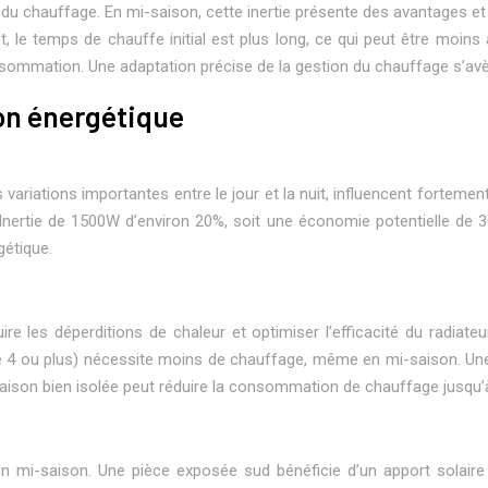
 du chauffage. En mi-saison, cette inertie présente des avantages et
, le temps de chauffe initial est plus long, ce qui peut être moin
ommation. Une adaptation précise de la gestion du chauffage s’avèr
on énergétique
ariations importantes entre le jour et la nuit, influencent fortemen
 Inertie de 1500W d’environ 20%, soit une économie potentielle de 3
gétique.
e les déperditions de chaleur et optimiser l’efficacité du radiateu
e 4 ou plus) nécessite moins de chauffage, même en mi-saison. Une
ison bien isolée peut réduire la consommation de chauffage jusqu’
t en mi-saison. Une pièce exposée sud bénéficie d’un apport solair