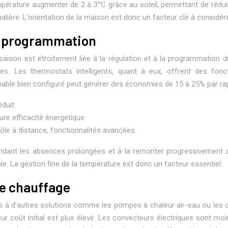
rature augmenter de 2 à 3°C grâce au soleil, permettant de réduir
ère. L’orientation de la maison est donc un facteur clé à considére
la programmation
i-saison est étroitement liée à la régulation et à la programmati
les. Les thermostats intelligents, quant à eux, offrent des fon
ble bien configuré peut générer des économies de 15 à 25% par rap
duit.
re efficacité énergétique.
ôle à distance, fonctionnalités avancées.
nt les absences prolongées et à la remonter progressivement avan
. La gestion fine de la température est donc un facteur essentiel.
de chauffage
rés à d’autres solutions comme les pompes à chaleur air-eau ou le
r coût initial est plus élevé. Les convecteurs électriques sont moin