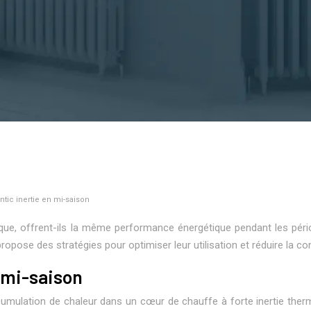
tic inertie en mi-saison
ique, offrent-ils la même performance énergétique pendant les pério
ropose des stratégies pour optimiser leur utilisation et réduire la 
 mi-saison
cumulation de chaleur dans un cœur de chauffe à forte inertie ther