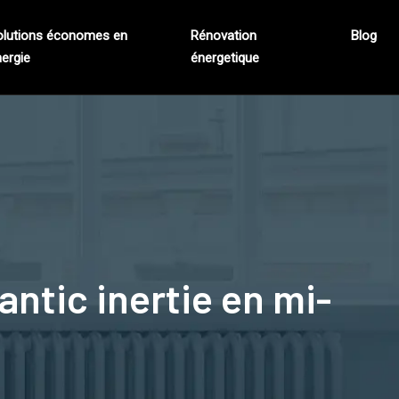
olutions économes en
Rénovation
Blog
ergie
énergetique
ntic inertie en mi-