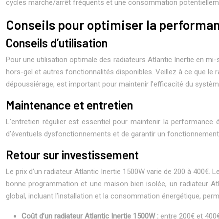
cycles marche/arrêt fréquents et une consommation potentielleme
Conseils pour optimiser la performa
Conseils d’utilisation
Pour une utilisation optimale des radiateurs Atlantic Inertie en 
hors-gel et autres fonctionnalités disponibles. Veillez à ce que le 
dépoussiérage, est important pour maintenir l’efficacité du systèm
Maintenance et entretien
L’entretien régulier est essentiel pour maintenir la performance
d’éventuels dysfonctionnements et de garantir un fonctionnement o
Retour sur investissement
Le prix d’un radiateur Atlantic Inertie 1500W varie de 200 à 400€. 
bonne programmation et une maison bien isolée, un radiateur Atla
global, incluant l’installation et la consommation énergétique, perm
Coût d’un radiateur Atlantic Inertie 1500W :
entre 200€ et 400