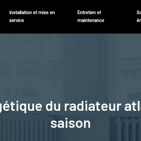
Installation et mise en
Entretien et
S
service
maintenance
én
tique du radiateur atla
saison