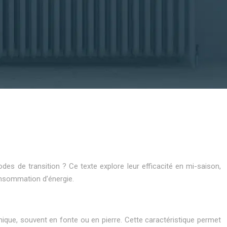
des de transition ? Ce texte explore leur efficacité en mi-saison,
consommation d’énergie.
mique, souvent en fonte ou en pierre. Cette caractéristique permet