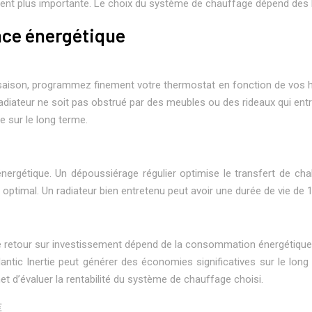
nt plus importante. Le choix du système de chauffage dépend des b
nce énergétique
mi-saison, programmez finement votre thermostat en fonction de vos h
radiateur ne soit pas obstrué par des meubles ou des rideaux qui entr
e sur le long terme.
 énergétique. Un dépoussiérage régulier optimise le transfert de ch
ptimal. Un radiateur bien entretenu peut avoir une durée de vie de 1
Le retour sur investissement dépend de la consommation énergétique, 
ntic Inertie peut générer des économies significatives sur le long 
et d’évaluer la rentabilité du système de chauffage choisi.
€