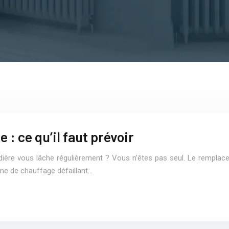
 : ce qu’il faut prévoir
udière vous lâche régulièrement ? Vous n’êtes pas seul. Le rempla
stème de chauffage défaillant…