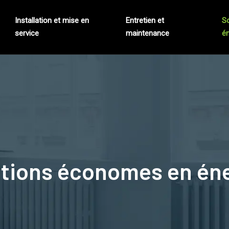
Installation et mise en
Entretien et
S
service
maintenance
én
tions économes en én