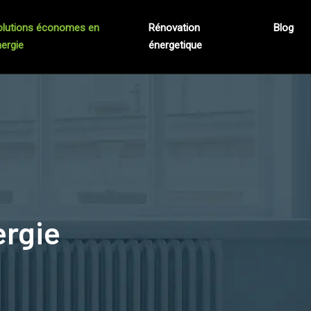
olutions économes en
Rénovation
Blog
ergie
énergetique
ergie