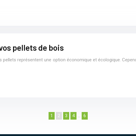
vos pellets de bois
es pellets représentent une option économique et écologique. Cependan
1
2
3
4
…
6